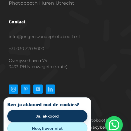
Photobooth Huren Utrecht
Contact
info@jongensvandephotobooth.nl
+31 030 320 5000
Overijsselhaven 75
3433 PH Nieuwegein (route)
Ben je akkoord met de cookies?
Ja, akkoord
© 2015 - 2026 Jongens van de Photobooth |
Algemene voorwaarden
|
Blog
|
Privacybeleid
|
Nee, liever niet