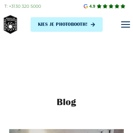
Skip
T:
+3130 320 5000
4.9
to
content
KIES JE PHOTOBOOTH!
Tog
Navi
Blog