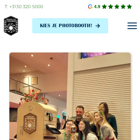
Skip
T:
+3130 320 5000
4.9
to
content
KIES JE PHOTOBOOTH!
Tog
Navi