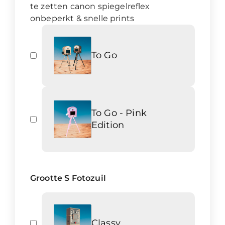
te zetten canon spiegelreflex
onbeperkt & snelle prints
To Go
To Go - Pink
Edition
Grootte S Fotozuil
Classy