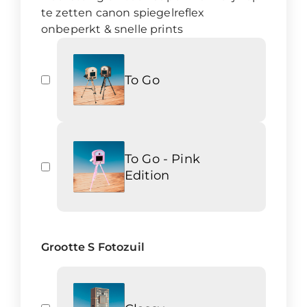
te zetten canon spiegelreflex
onbeperkt & snelle prints
To Go
To Go - Pink
Edition
Grootte S Fotozuil