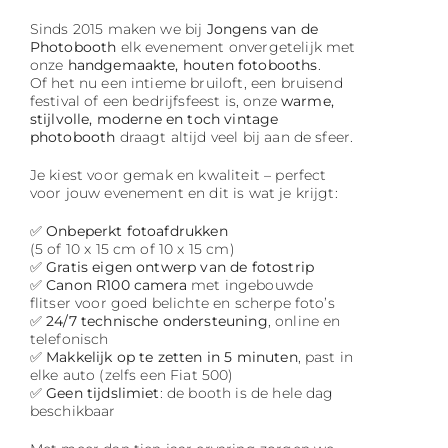
Sinds 2015 maken we bij
Jongens van de
Photobooth
elk evenement onvergetelijk met
onze
handgemaakte, houten fotobooths
.
Of het nu een intieme bruiloft, een bruisend
festival of een bedrijfsfeest is, onze
warme,
stijlvolle, moderne en toch vintage
photobooth
draagt altijd veel bij aan de sfeer.
Je kiest voor gemak en kwaliteit – perfect
voor jouw evenement en dit is wat je krijgt:
✅
Onbeperkt fotoafdrukken
(5 of 10 x 15 cm of 10 x 15 cm)
✅
Gratis eigen ontwerp van de fotostrip
✅
Canon R100 camera
met ingebouwde
flitser voor goed belichte en scherpe foto’s
✅
24/7 technische ondersteuning
, online en
telefonisch
✅
Makkelijk op te zetten in 5 minuten
, past in
elke auto (zelfs een Fiat 500)
✅
Geen tijdslimiet
: de booth is de hele dag
beschikbaar