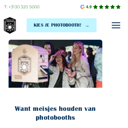
Skip
T:
+3130 320 5000
4.9
to
content
KIES JE PHOTOBOOTH!
Toggl
Navig
Want meisjes houden van
photobooths