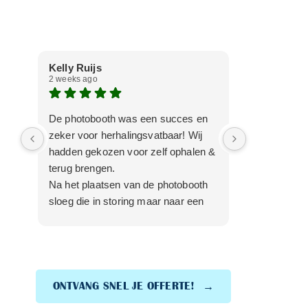
Kelly Ruijs
Marieke Ri
2 weeks ago
2 weeks ago
De photobooth was een succes en
dit was de t
zeker voor herhalingsvatbaar! Wij
Photobooth 
hadden gekozen voor zelf ophalen &
deze keer h
terug brengen.
en opgezet. 
Na het plaatsen van de photobooth
perfect. we 
sloeg die in storing maar naar een
van gehad. 
belletje werd de storing snel
was heel mak
opgelost.
toon van de 
Wat wij ook echt tof vinden, is dat je
om dit te reg
een link krijgt waar alle foto strips in
staan maar ook nog eens alle foto's
ONTVANG SNEL JE OFFERTE!
los instaan.