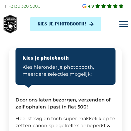
Skip
T:
+3130 320 5000
4.9
to
content
KIES JE PHOTOBOOTH!
Tog
Navi
Kies je photobooth
Kies hieronder je photobooth,
meerdere selecties mogelijk:
Door ons laten bezorgen, verzenden of
zelf ophalen | past in fiat 500!
Heel stevig en toch super makkelijk op te
zetten canon spiegelreflex onbeperkt &