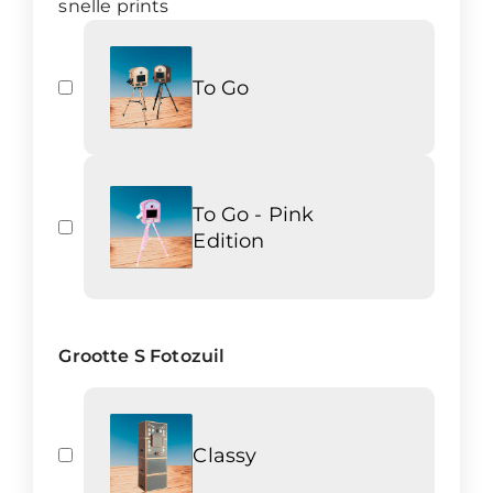
snelle prints
To Go
To Go - Pink
Edition
Grootte S Fotozuil
Classy