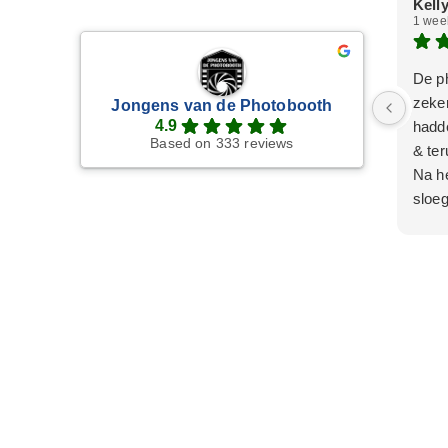
Kelly
1 wee
De p
zeker
Jongens van de Photobooth
4.9
hadd
Based on 333 reviews
& ter
Na he
sloeg
belle
opgel
Wat w
een l
staan
los i
Wij z