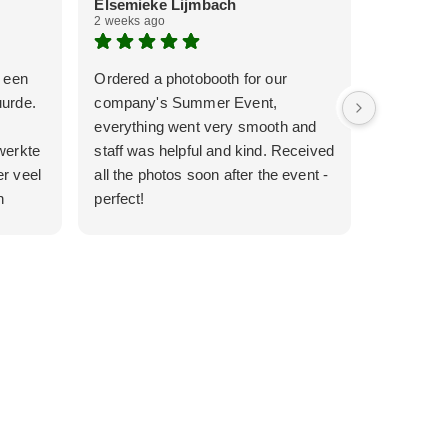
Elsemieke Lijmbach
Veerle v
2 weeks ago
2 weeks ag
k een
Ordered a photobooth for our
Super goe
uurde.
company's Summer Event,
communica
everything went very smooth and
werkte all
werkte
staff was helpful and kind. Received
r veel
all the photos soon after the event -
n
perfect!
.
s echt