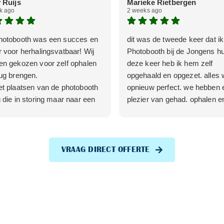
 Ruijs
Marieke Rietbergen
k ago
2 weeks ago
hotobooth was een succes en
dit was de tweede keer dat i
 voor herhalingsvatbaar! Wij
Photobooth bij de Jongens h
en gekozen voor zelf ophalen
deze keer heb ik hem zelf
ug brengen.
opgehaald en opgezet. alles 
t plaatsen van de photobooth
opnieuw perfect. we hebben e
 die in storing maar naar een
plezier van gehad. ophalen e
tje werd de storing snel
inleveren was heel makkelijk
ost.
verder is de toon van de mail
ij ook echt tof vinden, is dat je
goed, feest om dit te regelen.
ink krijgt waar alle foto strips in
VRAAG DIRECT OFFERTE
 maar ook nog eens alle foto's
nstaan.
ijn erg tevreden!