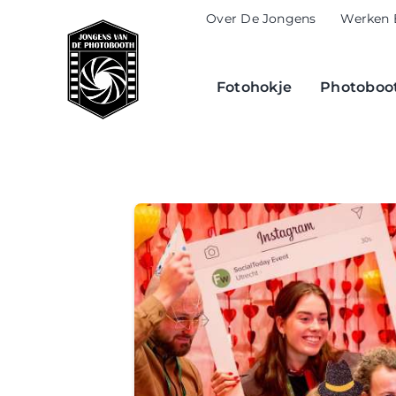
Skip
Over De Jongens
Werken 
to
content
Fotohokje
Photoboot