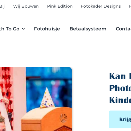
Bij
Wij Bouwen
Pink Edition
Fotokader Designs
h To Go
Fotohuisje
Betaalsysteem
Conta
Kan 
Phot
Kind
Krijg