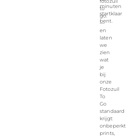
fotozuil
minuten
to
startklaar
go.
bent.
—
en
laten
we
zien
wat
je
bij
onze
Fotozuil
To
Go
standaard
krijgt:
onbeperkt
prints,