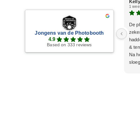
Kelly
1 wee
De p
zeker
Jongens van de Photobooth
4.9
hadd
Based on 333 reviews
& ter
Na he
sloeg
belle
opgel
Wat w
een l
staan
los i
Wij z