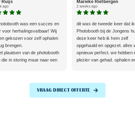
 Ruijs
Marieke Rietbergen
k ago
2 weeks ago
hotobooth was een succes en
dit was de tweede keer dat i
 voor herhalingsvatbaar! Wij
Photobooth bij de Jongens h
en gekozen voor zelf ophalen
deze keer heb ik hem zelf
ug brengen.
opgehaald en opgezet. alles 
t plaatsen van de photobooth
opnieuw perfect. we hebben e
 die in storing maar naar een
plezier van gehad. ophalen e
tje werd de storing snel
inleveren was heel makkelijk
ost.
verder is de toon van de mail
ij ook echt tof vinden, is dat je
goed, feest om dit te regelen.
ink krijgt waar alle foto strips in
VRAAG DIRECT OFFERTE
 maar ook nog eens alle foto's
nstaan.
ijn erg tevreden!