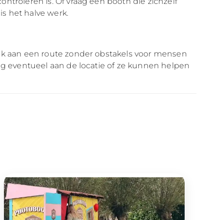
ntroleren is. Of vraag een booth die zichzelf
s het halve werk.
ook aan een route zonder obstakels voor mensen
aag eventueel aan de locatie of ze kunnen helpen