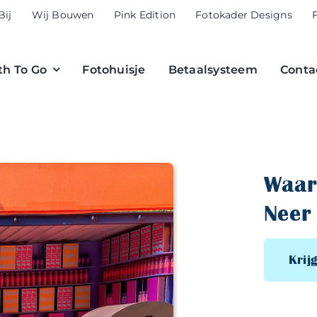
Bij
Wij Bouwen
Pink Edition
Fotokader Designs
h To Go
Fotohuisje
Betaalsysteem
Conta
Waar
Neer 
Krijg