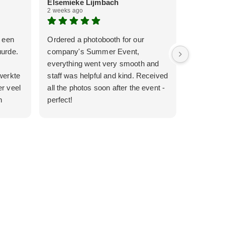
Elsemieke Lijmbach
Veerle v
2 weeks ago
2 weeks ag
k een
Ordered a photobooth for our
Super goe
uurde.
company's Summer Event,
communica
everything went very smooth and
werkte all
werkte
staff was helpful and kind. Received
r veel
all the photos soon after the event -
n
perfect!
.
s echt