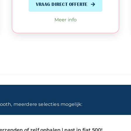
VRAAG DIRECT OFFERTE
Meer info
ooth, meerdere selecties mogelijk:
rzenden of zelf ophalen | past in fiat 500!