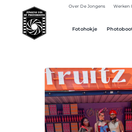
Skip
Over De Jongens
Werken 
to
content
Fotohokje
Photoboot