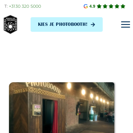
Skip
T:
+3130 320 5000
4.9
to
content
KIES JE PHOTOBOOTH!
Tog
Navi