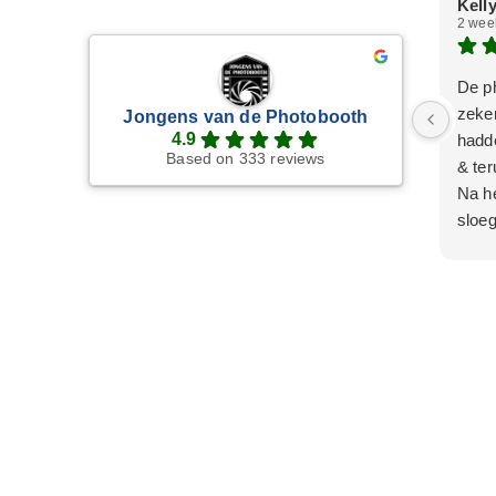
Kelly
2 wee
De p
zeker
Jongens van de Photobooth
4.9
hadd
Based on 333 reviews
& ter
Na he
sloeg
belle
opgel
Wat w
een l
staan
los i
Wij z