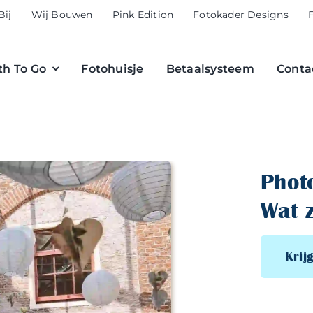
Bij
Wij Bouwen
Pink Edition
Fotokader Designs
h To Go
Fotohuisje
Betaalsysteem
Conta
Phot
Wat 
Krijg