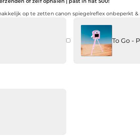
rzenden of zelf ophalen | past in fiat 500!
akkelijk op te zetten canon spiegelreflex onbeperkt & 
To Go - 