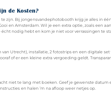
ijn de Kosten?
te zijn. Bij jongensvandephotobooth krijg je alles in é
 Gooi en Amsterdam. Wil je een extra optie, zoals een a
e écht nodig hebt en kom je niet voor verrassingen te st
an Utrecht), installatie, 2 fotostrips en een digitale se
oraf of er een kleine extra vergoeding geldt. Transparant
acht niet te lang met boeken. Geef je gewenste datum en 
instructies en halen ’m na afloop weer netjes op.