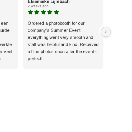
Elsemieke Lijmbach
Veerle v
2 weeks ago
3 weeks ag
k een
Ordered a photobooth for our
Super goe
uurde.
company's Summer Event,
communica
everything went very smooth and
werkte all
werkte
staff was helpful and kind. Received
r veel
all the photos soon after the event -
n
perfect!
.
s echt