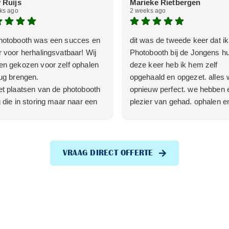
 Ruijs
Marieke Rietbergen
ks ago
2 weeks ago
hotobooth was een succes en
dit was de tweede keer dat i
 voor herhalingsvatbaar! Wij
Photobooth bij de Jongens h
en gekozen voor zelf ophalen
deze keer heb ik hem zelf
ug brengen.
opgehaald en opgezet. alles 
t plaatsen van de photobooth
opnieuw perfect. we hebben e
 die in storing maar naar een
plezier van gehad. ophalen e
tje werd de storing snel
inleveren was heel makkelijk
ost.
verder is de toon van de mail
ij ook echt tof vinden, is dat je
goed, feest om dit te regelen.
ink krijgt waar alle foto strips in
VRAAG DIRECT OFFERTE
 maar ook nog eens alle foto's
nstaan.
ijn erg tevreden!