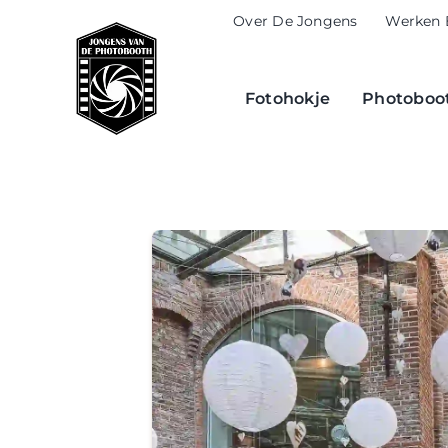
Skip
Over De Jongens
Werken 
to
content
Fotohokje
Photoboot