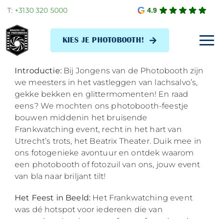
Skip
T:
+3130 320 5000
4.9
to
content
KIES JE PHOTOBOOTH!
Tog
Navi
Introductie:
Bij Jongens van de Photobooth zijn
we meesters in het vastleggen van lachsalvo’s,
gekke bekken en glittermomenten! En raad
eens? We mochten ons photobooth-feestje
bouwen middenin het bruisende
Frankwatching event, recht in het hart van
Utrecht’s trots, het Beatrix Theater. Duik mee in
ons fotogenieke avontuur en ontdek waarom
een photobooth of fotozuil van ons, jouw event
van bla naar briljant tilt!
Het Feest in Beeld:
Het Frankwatching event
was dé hotspot voor iedereen die van