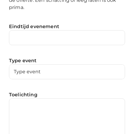
de offerte. Een schatting of leeg laten is ook
prima.
Eindtijd evenement
Type event
Toelichting